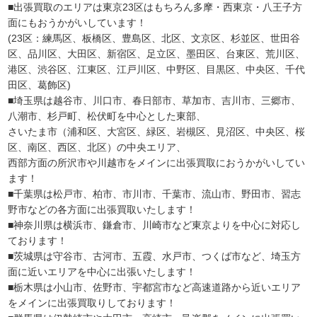
■出張買取のエリアは東京23区はもちろん多摩・西東京・八王子方
面にもおうかがいしています！
(23区：練馬区、板橋区、豊島区、北区、文京区、杉並区、世田谷
区、品川区、大田区、新宿区、足立区、墨田区、台東区、荒川区、
港区、渋谷区、江東区、江戸川区、中野区、目黒区、中央区、千代
田区、葛飾区)
■埼玉県は越谷市、川口市、春日部市、草加市、吉川市、三郷市、
八潮市、杉戸町、松伏町を中心とした東部、
さいたま市（浦和区、大宮区、緑区、岩槻区、見沼区、中央区、桜
区、南区、西区、北区）の中央エリア、
西部方面の所沢市や川越市をメインに出張買取におうかがいしてい
ます！
■千葉県は松戸市、柏市、市川市、千葉市、流山市、野田市、習志
野市などの各方面に出張買取いたします！
■神奈川県は横浜市、鎌倉市、川崎市など東京よりを中心に対応し
ております！
■茨城県は守谷市、古河市、五霞、水戸市、つくば市など、埼玉方
面に近いエリアを中心に出張いたします！
■栃木県は小山市、佐野市、宇都宮市など高速道路から近いエリア
をメインに出張買取りしております！