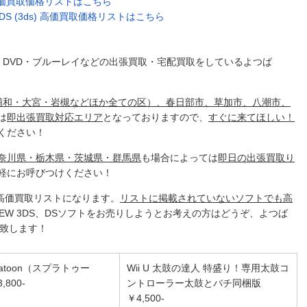
) 高価買取価格リストはこちら
DS (3ds) 高価買取価格リストはこちら
・DVD・ブルーレイなどの出張買取・宅配買取をしている
よつば
浦和・大宮・岩槻などほか全ての区）、春日部市、草加市、八潮市、
は
即出張買取対応エリア
となっておりますので、
すぐに来てほしい！
ください！
神奈川県・栃木県・茨城県・群馬県
も場合によっては
即日の出張買取り
軽にお呼びつけください！
トの高価買取リストになります。
リストに掲載されていないソフトでも高
、NEW 3DS、DSソフトをお売りしようとお考えの方はどうぞ、
よつば
致します！
Splatoon（スプラトゥー
Wii U 太鼓の達人 特盛り！専用太鼓コ
800-
ントローラー太鼓とバチ同梱版
￥4,500-