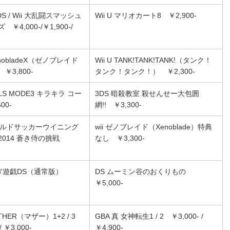
 3DS / Wii 大乱闘スマッシュ
Wii U マリオカート8 ￥2,900-
￥4,000-/￥1,900-/
XenobladeX（ゼノブレイド
Wii U TANK!TANK!TANK!（タンク！
￥3,800-
タンク！タンク！） ￥2,300-
RLS MODE3 キラキラ コー
3DS 暗殺教室 殺せんせー大包囲
00-
網!! ￥3,300-
ワールドサッカーウイニング
wii ゼノブレイド（Xenoblade）特典
2014 蒼き侍の挑戦
なし ￥3,300-
しぎ遊戯DS（通常版）
DS ムーミン谷のおくりもの
￥5,000-
OTHER（マザー）1+2 / 3
GBA 真 女神転生1 / 2 ￥3,000- /
/ ￥3,000-
￥4,900-