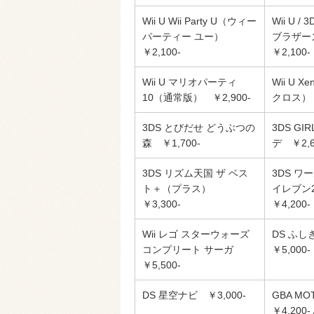
Wii U Wii Party U（ウィー
Wii U /
パーティー ユー）
ブラザーズ 
￥2,100-
￥2,100-
Wii U マリオパーティ
Wii U 
10（通常版） ￥2,900-
クロス） 
3DS とびだせ どうぶつの
3DS GI
森 ￥1,700-
デ ￥2,6
3DS リズム天国 ザ ベス
3DS 
ト＋（プラス）
イレブン
￥3,300-
￥4,200-
Wii レゴ スターウォーズ
DS ふ
コンプリート サーガ
￥5,000-
￥5,500-
DS 星空ナビ ￥3,000-
GBA M
￥4,200- 