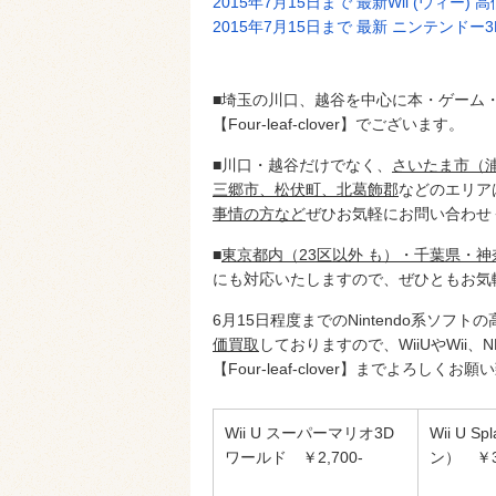
2015年7月15日まで 最新Wii (ウィー
2015年7月15日まで 最新 ニンテンドー3
■埼玉の川口、越谷を中心に本・ゲーム
【Four-leaf-clover】
でございます。
■川口・越谷だけでなく、
さいたま市（
三郷市、松伏町、北葛飾郡
などのエリア
事情の方など
ぜひお気軽にお問い合わせ
■
東京都内（23区以外 も）・千葉県・
にも対応いたしますので、ぜひともお気
6月15日程度までのNintendo系ソフ
価買取
しておりますので、WiiUやWii
【Four-leaf-clover】
までよろしくお願い
Wii U スーパーマリオ3D
Wii U 
ワールド ￥2,700-
ン） ￥3,