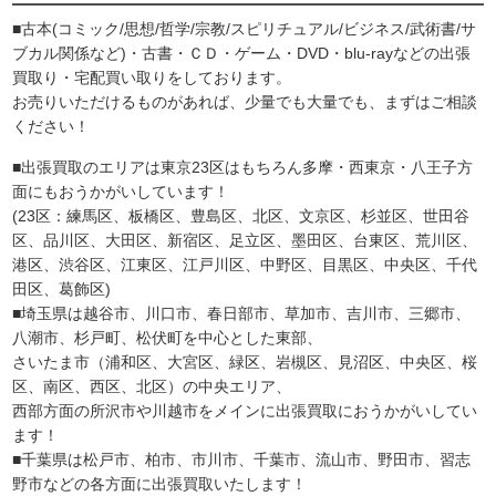
■古本(コミック/思想/哲学/宗教/スピリチュアル/ビジネス/武術書/サ
ブカル関係など)・古書・ＣＤ・ゲーム・DVD・blu-rayなどの出張
買取り・宅配買い取りをしております。
お売りいただけるものがあれば、少量でも大量でも、まずはご相談
ください！
■出張買取のエリアは東京23区はもちろん多摩・西東京・八王子方
面にもおうかがいしています！
(23区：練馬区、板橋区、豊島区、北区、文京区、杉並区、世田谷
区、品川区、大田区、新宿区、足立区、墨田区、台東区、荒川区、
港区、渋谷区、江東区、江戸川区、中野区、目黒区、中央区、千代
田区、葛飾区)
■埼玉県は越谷市、川口市、春日部市、草加市、吉川市、三郷市、
八潮市、杉戸町、松伏町を中心とした東部、
さいたま市（浦和区、大宮区、緑区、岩槻区、見沼区、中央区、桜
区、南区、西区、北区）の中央エリア、
西部方面の所沢市や川越市をメインに出張買取におうかがいしてい
ます！
■千葉県は松戸市、柏市、市川市、千葉市、流山市、野田市、習志
野市などの各方面に出張買取いたします！