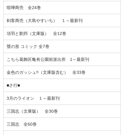
喧嘩商売 全24巻
剣客商売（大島やすいち） １～最新刊
項羽と劉邦（文庫版） 全12巻
聲の形 コミック 全7巻
こちら葛飾区亀有公園前派出所 1～最新刊
金色のガッシュ!!（文庫版含む） 全33巻
■さ行■
3月のライオン １～最新刊
三国志（文庫版） 全30巻
三国志 全60巻