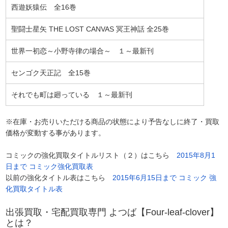
西遊妖猿伝 全16巻
聖闘士星矢 THE LOST CANVAS 冥王神話 全25巻
世界一初恋～小野寺律の場合～ １～最新刊
センゴク天正記 全15巻
それでも町は廻っている １～最新刊
※在庫・お売りいただける商品の状態により予告なしに終了・買取
価格が変動する事があります。
コミックの強化買取タイトルリスト（２）はこちら
2015年8月1
日まで コミック強化買取表
以前の強化タイトル表はこちら
2015年6月15日まで コミック 強
化買取タイトル表
出張買取・宅配買取専門 よつば【Four-leaf-clover】
とは？