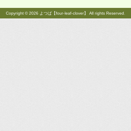
Copyright © 2026 よつば【four-leaf-clover】 All rights Reserved.