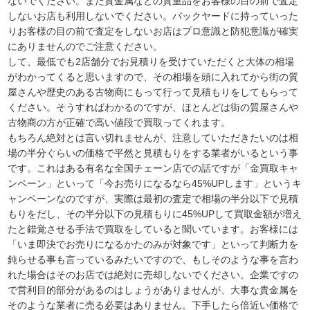
ないでください。また貴金属などの貴重品をお客様の目の前で査定
しないお店も利用しないでください。バックヤードに持っていった
りお客様の目の前で査定をしないお店はプロ意識と防犯意識が確実
にありませんのでご注意ください。
して、最低でも2店舗分でお見積りを受けていただくと大体の相場
がわかってくると思いますので、その相場を頭に入れてから街の質
屋さんや歴史のある古物商にもって行って見積もりをしてもらって
ください。そうすればわかるのですが、ほとんどは街の質屋さんや
古物商の方が正確で高い値段で買取ってくれます。
もちろん絶対とは言い切れませんが、注意していただきたいのは相
場の半分ぐらいの価格で平然と見積もりをする業者がいるという事
です。これはある有名な全国チェーン店での話ですが「金買取キャ
ンペーン」といって「今お売りになるなら45%UPします」というキ
ャンペーンなのですが、実際は最初の査定で相場の半分以下で見積
もりをだし、その半分以下の見積もりに45%UPして買取金額が増え
たと錯覚させる手法で買取をしていると聞いています。お客様には
「いま即決でお売りになるかたのみが対象です」といって判断力を
鈍らせる事も言っているみたいですので、もしそのような事を言わ
れた場合はそのお店では絶対に売却しないでください。企業ですの
で営利目的部分があるのはしょうがありませんが、大事な貴金属を
そのような業者に売る必要はありません。下手したら倍近い価格で