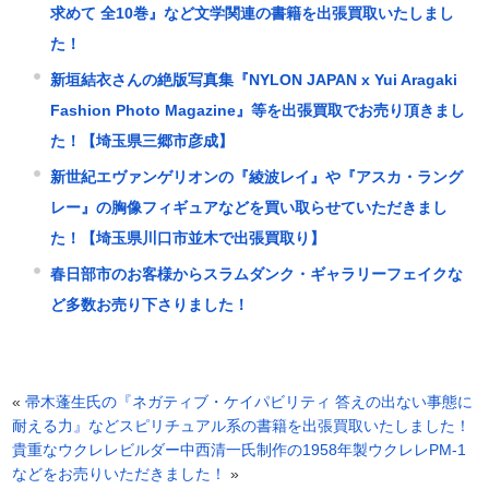
求めて 全10巻』など文学関連の書籍を出張買取いたしまし
た！
新垣結衣さんの絶版写真集『NYLON JAPAN x Yui Aragaki
Fashion Photo Magazine』等を出張買取でお売り頂きまし
た！【埼玉県三郷市彦成】
新世紀エヴァンゲリオンの『綾波レイ』や『アスカ・ラング
レー』の胸像フィギュアなどを買い取らせていただきまし
た！【埼玉県川口市並木で出張買取り】
春日部市のお客様からスラムダンク・ギャラリーフェイクな
ど多数お売り下さりました！
«
帚木蓬生氏の『ネガティブ・ケイパビリティ 答えの出ない事態に
耐える力』などスピリチュアル系の書籍を出張買取いたしました！
貴重なウクレレビルダー中西清一氏制作の1958年製ウクレレPM-1
などをお売りいただきました！
»