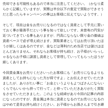
売却できる可能性もあるので本当に注意してください。（かなり柔
らかく記載していますが、実際は半分以下の査定で買取ができそう
だと思ったらキャンペーンの事はお客様に伝えてないようです。）
そして、現在は金をお売りになるのではなく資産として手元に置い
ておく事が最善手だという事を知って欲しいです。未曾有の円安が
近づいてきている事もありますが、円高にならない限り金の価値は
資産ベースで必ず増え続けます。買取業者としてはお売り頂いたほ
うが嬉しくはあるのですが、金などは薄利のため当店では儲けはほ
とんどありません。それならお客様が持ち続け、お子様がいらっし
ゃるならお子様に譲渡し資産として管理していってもらったほうが
嬉しくあります。
今回貴金属をお売りくださいったお客様にも「お売りになるよりも
資産としてお持ちになった方が得ですよ」とお伝えさせていただき
ましたが、ありがたい事に「お金というよりもよつばさんにならい
くらでもいいから持って行って」と仰っていただきありがたく買取
をさせていただきました。このような経緯があり今回の記事の内容
になったのですが、貴金属は本当に資産となるのでお売りになるの
はやめて是非お持ち続けください。お子様からお孫さんまで引き継