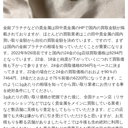
金銀プラチナなどの貴金属は田中貴金属のHPで国内の買取金額が掲
載されておりますが、ほとんどの買取業者はこの田中貴金属の国内
買い取り金額から自社の買取金額を決めています。ですので、まず
は国内の金銀プラチナの相場を知っていただくことが重要になりま
す。2022年9/26現在ですと国内の24金の1g店頭買取価格は8294円
となっています。22金、18金と純度が下がっていくにつれて買取価
格も下がって参りますが、24金の買取価格8294円をベースに決ま
ってきます。22金の場合だと24金の買取価格のおおよそ90％の
7464円、18金だとおおよそ75％前後の6220円になってきます。こ
のように1gあたりの相場を知ってから買い取り業者にお売りする事
を絶対条件にしてください。
1gあたりの買い取り価格が把握できた後に、全国チェーン店（リサ
イクルショップなどではなく貴金属をメインに買取している業者）
など数店舗に見積もり査定をしてもらっていただきます。どこの店
舗でも大体は嫌がらずに引き受けていただけると思いますが、お見
積もりを断る店舗がありましたらそこでは今後も含め絶対に利用し