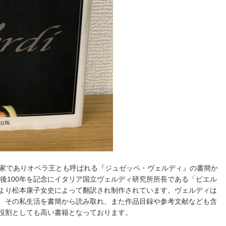
曲家でありオペラ王とも呼ばれる『ジュゼッペ・ヴェルディ』の書簡か
没後100年を記念にイタリア国立ヴェルディ研究所所長である「ピエル
より松本康子女史によって翻訳され制作されています。ヴェルディは
、その私生活を書簡から読み取れ、また作品目録や参考文献なども含
役割としても高い書籍となっております。