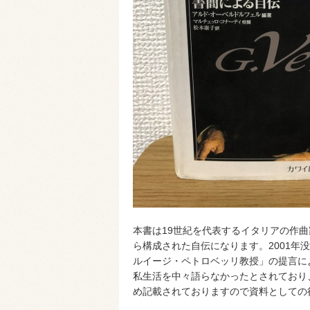
本書は19世紀を代表するイタリアの作
ら構成された自伝になります。2001年
ルイージ・ペトロベッリ教授」の提言に
私生活を中々語らなかったとされており
め記載されておりますので資料としての