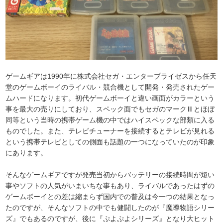
ゲームギアは1990年に株式会社セガ・エンタープライゼスから任天
堂のゲームボーイのライバル・競合機として開発・発売されたゲー
ムハードになります。初代ゲームボーイと違い画面がカラーという
事を最大の売りにしており、スペック面でもセガのマークⅢとほぼ
同等という当時の携帯ゲーム機の中ではハイスペックな部類に入る
ものでした。また、テレビチューナーを接続するとテレビが見れる
という携帯テレビとしての側面も話題の一つになっていたのが印象
にあります。
そんなゲームギアですが発売当初からバッテリーの接続時間が短い
事やソフトの人気がいまいちな事もあり、ライバルであったはずの
ゲームボーイとの差は縮まらず国内での普及は今一つの結果となっ
たのですが、そんなソフトの中でも健闘したのが『魔導物語シリー
ズ』でもあるのですが、後に『ぷよぷよシリーズ』となり大ヒット