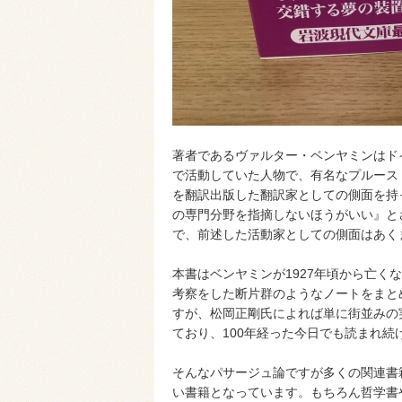
著者であるヴァルター・ベンヤミンはドイツ
で活動していた人物で、有名なプルース
を翻訳出版した翻訳家としての側面を持
の専門分野を指摘しないほうがいい』と
で、前述した活動家としての側面はあく
本書はベンヤミンが1927年頃から亡
考察をした断片群のようなノートをまと
すが、松岡正剛氏によれば単に街並みの
ており、100年経った今日でも読まれ
そんなパサージュ論ですが多くの関連書
い書籍となっています。もちろん哲学書