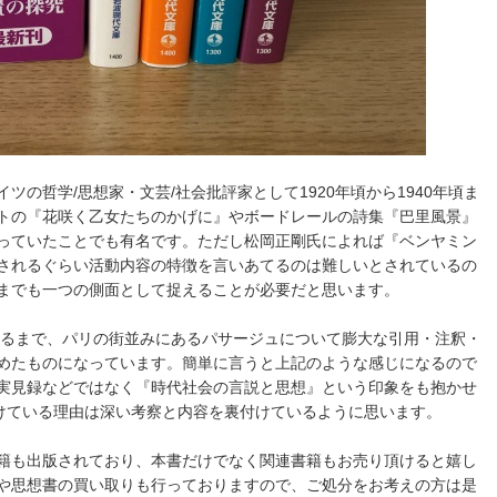
の哲学/思想家・文芸/社会批評家として1920年頃から1940年頃ま
トの『花咲く乙女たちのかげに』やボードレールの詩集『巴里風景』
っていたことでも有名です。ただし松岡正剛氏によれば『ベンヤミン
されるぐらい活動内容の特徴を言いあてるのは難しいとされているの
までも一つの側面として捉えることが必要だと思います。
くなるまで、パリの街並みにあるパサージュについて膨大な引用・注釈・
めたものになっています。簡単に言うと上記のような感じになるので
実見録などではなく『時代社会の言説と思想』という印象をも抱かせ
続けている理由は深い考察と内容を裏付けているように思います。
籍も出版されており、本書だけでなく関連書籍もお売り頂けると嬉し
や思想書の買い取りも行っておりますので、ご処分をお考えの方は是