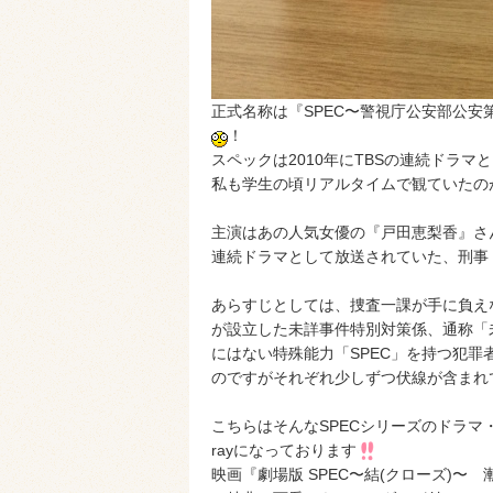
正式名称は『SPEC〜警視庁公安部公安
！
スペックは2010年にTBSの連続ドラ
私も学生の頃リアルタイムで観ていたの
主演はあの人気女優の『戸田恵梨香』さん
連続ドラマとして放送されていた、刑事
あらすじとしては、捜査一課が手に負え
が設立した未詳事件特別対策係、通称「未
にはない特殊能力「SPEC」を持つ犯
のですがそれぞれ少しずつ伏線が含まれ
こちらはそんなSPECシリーズのドラマ
rayになっております
映画『劇場版 SPEC〜結(クローズ)〜 