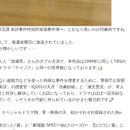
第五課 未詳事件特別対策係事件簿〜』とかなり長いのが印象的ですね
マとして、毎週金曜日に放送されていました。
が懐かしいです・・
と『加瀬亮』さんのダブル主演で、本作品は1999年に同じくTBSの
ドラマ『ケイゾク』と同一の世界観になっております
ない超能力などを使った特殊な事件を捜査するために、警視庁公安部
詳」の捜査官・IQ201の天才「当麻紗綾」と「瀬文焚流」が、常人
罪者と対決し解決していくお話になっており、ドラマはほぼ一話完結な
ていて、シナリオが巧妙に作られているのがまた魅力的です
・スペシャルドラマ翔、零・映画の天、結がそれぞれ収録されたBlu‐
漸(ゼン)ノ篇』と『劇場版 SPEC〜結(クローズ)〜 爻(コウ)ノ篇』に