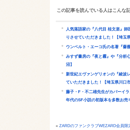
この記事を読んでいる人はこんな
人気落語家の『八代目 桂文楽』師
りさせていただきました！【埼玉
ウンベルト・エーコ氏の名著『薔
みすず書房の『夜と霧』や『分析
沼】
新世紀エヴァンゲリオンの『綾波
ていただきました！【埼玉県川口
藤子・F・不二雄先生がカバーイラ
年代のSF小説の初版本を多数お売
«
ZARDのファンクラブWEZARD会員