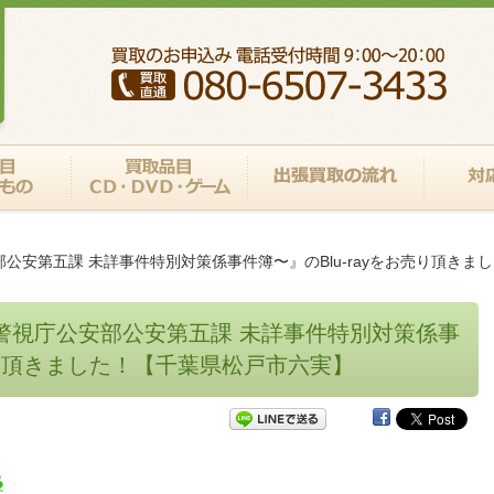
部公安第五課 未詳事件特別対策係事件簿〜』のBlu‐rayをお売り頂き
〜警視庁公安部公安第五課 未詳事件特別対策係事
お売り頂きました！【千葉県松戸市六実】