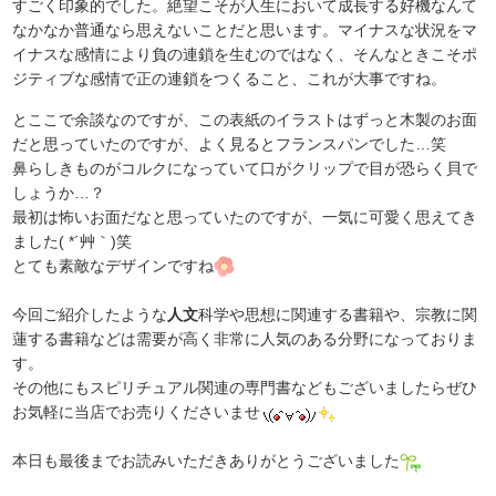
すごく印象的でした。絶望こそが人生において成長する好機なんて
なかなか普通なら思えないことだと思います。マイナスな状況をマ
イナスな感情により負の連鎖を生むのではなく、そんなときこそポ
ジティブな感情で正の連鎖をつくること、これが大事ですね。
とここで余談なのですが、この表紙のイラストはずっと木製のお面
だと思っていたのですが、よく見るとフランスパンでした…笑
鼻らしきものがコルクになっていて口がクリップで目が恐らく貝で
しょうか…？
最初は怖いお面だなと思っていたのですが、一気に可愛く思えてき
ました( *´艸｀)笑
とても素敵なデザインですね
今回ご紹介したような
人文
科学や思想に関連する書籍や、宗教に関
蓮する書籍などは需要が高く非常に人気のある分野になっておりま
す。
その他にもスピリチュアル関連の専門書などもございましたらぜひ
お気軽に当店でお売りくださいませ
本日も最後までお読みいただきありがとうございました