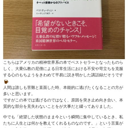
こちらはアメリカの精神世界系の本でベストセラーとなったものら
しく、大乗仏教の尼僧による日常生活における不安や苛立ちを克服
する心のもちようをきわめて平易に説き明かした講話録だそうです
人間は誰しも苦難と直面した時、本能的に逃げたくなることの方が
多いと思います。
ですがこの本では逃げるのではなく、原因を突き止め向き合い、本
質的な部分を見失わないことをが大事だと綴ってありました。
中でも「絶望した状態のまま今という瞬間に集中しているとき、私
たちに人生とは何かを教えてくれるものなのです。」という言葉が