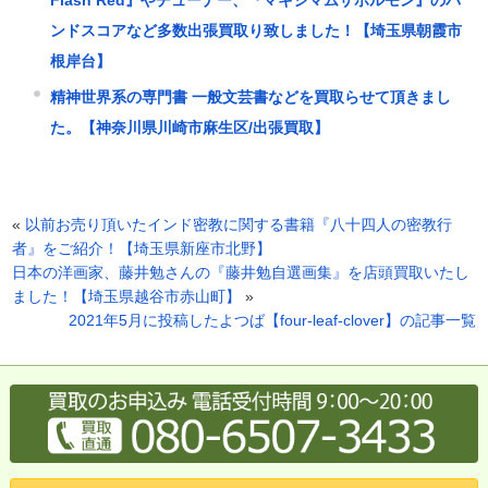
Flash Red』やチューナー、『マキシマムザホルモン』のバ
ンドスコアなど多数出張買取り致しました！【埼玉県朝霞市
根岸台】
精神世界系の専門書 一般文芸書などを買取らせて頂きまし
た。【神奈川県川崎市麻生区/出張買取】
«
以前お売り頂いたインド密教に関する書籍『八十四人の密教行
者』をご紹介！【埼玉県新座市北野】
日本の洋画家、藤井勉さんの『藤井勉自選画集』を店頭買取いたし
ました！【埼玉県越谷市赤山町】
»
2021年5月に投稿したよつば【four-leaf-clover】の記事一覧