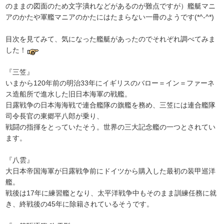
のままの図面のため文字潰れなどがあるのが難点ですが）艦艇マニ
アのかたや軍艦マニアのかたにはたまらない一冊のようです(*^-^*)
目次を見てみて、気になった艦艇があったのでそれぞれ調べてみま
した！
『三笠』
いまから120年前の明治33年にイギリスのバロー＝イン＝ファーネ
ス造船所で進水した旧日本海軍の戦艦。
日露戦争の日本海海戦で連合艦隊の旗艦を務め、三笠には連合艦隊
司令長官の東郷平八郎が乗り、
戦闘の指揮をとっていたそう。世界の三大記念艦の一つとされてい
ます。
『八雲』
大日本帝国海軍が日露戦争前にドイツから購入した最初の装甲巡洋
艦。
戦後は17年に練習艦となり、太平洋戦争中もそのまま訓練任務に就
き、終戦後の45年に除籍されているそうです。