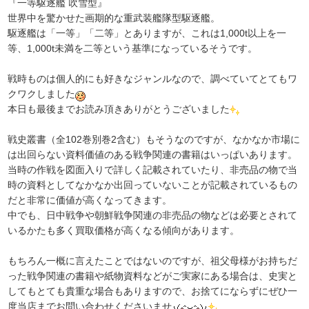
『一等駆逐艦 吹雪型』
世界中を驚かせた画期的な重武装艦隊型駆逐艦。
駆逐艦は「一等」「二等」とありますが、これは1,000t以上を一
等、1,000t未満を二等という基準になっているそうです。
戦時ものは個人的にも好きなジャンルなので、調べていてとてもワ
クワクしました
本日も最後までお読み頂きありがとうございました
戦史叢書（全102巻別巻2含む）もそうなのですが、なかなか市場に
は出回らない資料価値のある戦争関連の書籍はいっぱいあります。
当時の作戦を図面入りで詳しく記載されていたり、非売品の物で当
時の資料としてなかなか出回っていないことが記載されているもの
だと非常に価値が高くなってきます。
中でも、日中戦争や朝鮮戦争関連の非売品の物などは必要とされて
いるかたも多く買取価格が高くなる傾向があります。
もちろん一概に言えたことではないのですが、祖父母様がお持ちだ
った戦争関連の書籍や紙物資料などがご実家にある場合は、史実と
してもとても貴重な場合もありますので、お捨てにならずにぜひ一
度当店までお問い合わせくださいませ