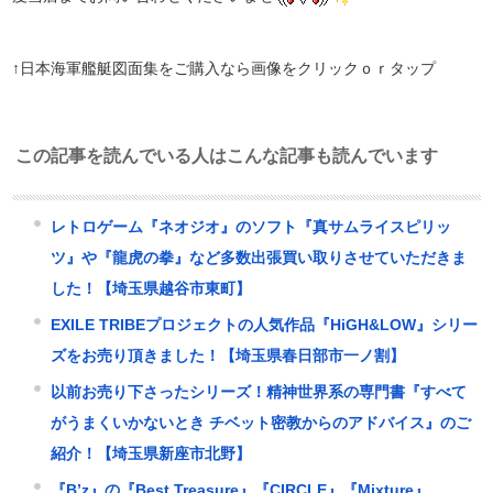
↑日本海軍艦艇図面集をご購入なら画像をクリックｏｒタップ
この記事を読んでいる人はこんな記事も読んでいます
レトロゲーム『ネオジオ』のソフト『真サムライスピリッ
ツ』や『龍虎の拳』など多数出張買い取りさせていただきま
した！【埼玉県越谷市東町】
EXILE TRIBEプロジェクトの人気作品『HiGH&LOW』シリー
ズをお売り頂きました！【埼玉県春日部市一ノ割】
以前お売り下さったシリーズ！精神世界系の専門書『すべて
がうまくいかないとき チベット密教からのアドバイス』のご
紹介！【埼玉県新座市北野】
『B’z』の『Best Treasure』『CIRCLE』『Mixture』