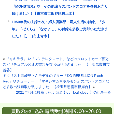
『MONSTER』や、その他諸々のバンドスコアを多数お売り
頂けました！【東京都世田谷区桜上水】
1950年代の主婦の友・婦人倶楽部・婦人生活の付録、「少
年」「ぼくら」「なかよし」の付録を多数ご売却いただきま
した！【川口市上青木】
«
『キキララ』や『ツンデレタロット』などのタロットカード類と
スピリチュアル関連の書籍多数お売り頂きました！【千葉県市川市
曽谷】
ギタリスト高崎晃さんモデルのギター『KG-REBELLION Flash
Red』やチューナー、『マキシマムザホルモン』のバンドスコアな
ど多数出張買取り致しました！【埼玉県朝霞市根岸台】
»
2021年4月に投稿したよつば【four-leaf-clover】の記事一覧