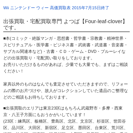
Wii ニンテンドー ウィー 高価買取表 2015年7月15日終了
出張買取・宅配買取専門 よつば【Four-leaf-clover】
です。
■本(コミック・絶版マンガ・思想書・哲学書・宗教書・精神世界・
スピリチュアル・医学書・ビジネス書・武術書・武道書・音楽書・
サブカル関連本など)・古書・ＣＤ・ゲーム・DVD・ブルーレイな
どの出張買取り・宅配買い取りをしております。
お売りいただけるものがあれば、少量でも大量でも、まずはご相談
ください！
家具以外のものはなんでも査定させていただきますので、リフォー
ムの際のお片づけや、故人がコレクションしていた遺品のご整理な
どのご相談もお待ちしております。
■出張買取のエリアは東京23区はもちろん武蔵野市・多摩・西東
京・八王子方面にもおうかがいしています！
(23区：練馬区、板橋区、豊島区、北区、文京区、杉並区、世田谷
区、品川区、大田区、新宿区、足立区、墨田区、台東区、荒川区、