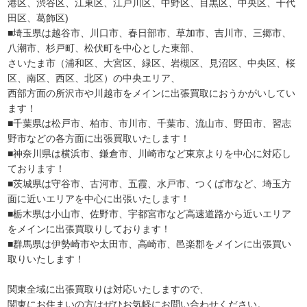
港区、渋谷区、江東区、江戸川区、中野区、目黒区、中央区、千代
田区、葛飾区)
■埼玉県は越谷市、川口市、春日部市、草加市、吉川市、三郷市、
八潮市、杉戸町、松伏町を中心とした東部、
さいたま市（浦和区、大宮区、緑区、岩槻区、見沼区、中央区、桜
区、南区、西区、北区）の中央エリア、
西部方面の所沢市や川越市をメインに出張買取におうかがいしてい
ます！
■千葉県は松戸市、柏市、市川市、千葉市、流山市、野田市、習志
野市などの各方面に出張買取いたします！
■神奈川県は横浜市、鎌倉市、川崎市など東京よりを中心に対応し
ております！
■茨城県は守谷市、古河市、五霞、水戸市、つくば市など、埼玉方
面に近いエリアを中心に出張いたします！
■栃木県は小山市、佐野市、宇都宮市など高速道路から近いエリア
をメインに出張買取りしております！
■群馬県は伊勢崎市や太田市、高崎市、邑楽郡をメインに出張買い
取りいたします！
関東全域に出張買取りは対応いたしますので、
関東にお住まいの方はぜひお気軽にお問い合わせください。