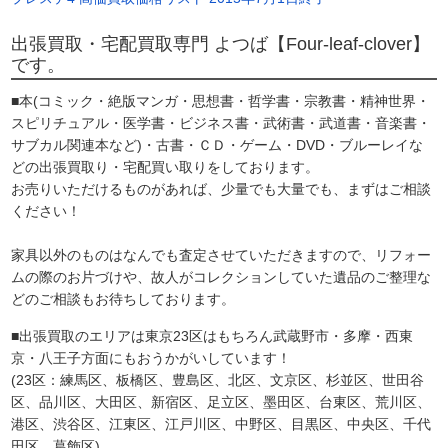
出張買取・宅配買取専門 よつば【Four-leaf-clover】
です。
■本(コミック・絶版マンガ・思想書・哲学書・宗教書・精神世界・
スピリチュアル・医学書・ビジネス書・武術書・武道書・音楽書・
サブカル関連本など)・古書・ＣＤ・ゲーム・DVD・ブルーレイな
どの出張買取り・宅配買い取りをしております。
お売りいただけるものがあれば、少量でも大量でも、まずはご相談
ください！
家具以外のものはなんでも査定させていただきますので、リフォー
ムの際のお片づけや、故人がコレクションしていた遺品のご整理な
どのご相談もお待ちしております。
■出張買取のエリアは東京23区はもちろん武蔵野市・多摩・西東
京・八王子方面にもおうかがいしています！
(23区：練馬区、板橋区、豊島区、北区、文京区、杉並区、世田谷
区、品川区、大田区、新宿区、足立区、墨田区、台東区、荒川区、
港区、渋谷区、江東区、江戸川区、中野区、目黒区、中央区、千代
田区、葛飾区)