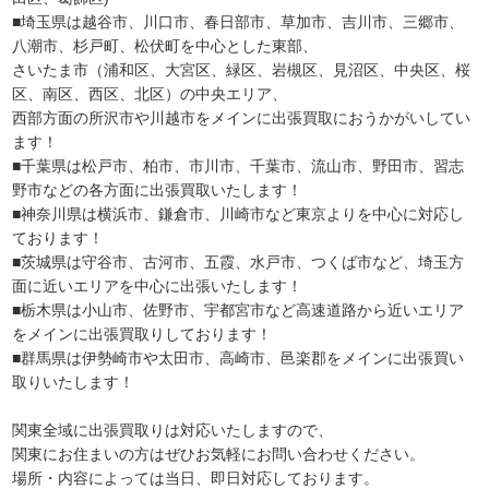
■埼玉県は越谷市、川口市、春日部市、草加市、吉川市、三郷市、
八潮市、杉戸町、松伏町を中心とした東部、
さいたま市（浦和区、大宮区、緑区、岩槻区、見沼区、中央区、桜
区、南区、西区、北区）の中央エリア、
西部方面の所沢市や川越市をメインに出張買取におうかがいしてい
ます！
■千葉県は松戸市、柏市、市川市、千葉市、流山市、野田市、習志
野市などの各方面に出張買取いたします！
■神奈川県は横浜市、鎌倉市、川崎市など東京よりを中心に対応し
ております！
■茨城県は守谷市、古河市、五霞、水戸市、つくば市など、埼玉方
面に近いエリアを中心に出張いたします！
■栃木県は小山市、佐野市、宇都宮市など高速道路から近いエリア
をメインに出張買取りしております！
■群馬県は伊勢崎市や太田市、高崎市、邑楽郡をメインに出張買い
取りいたします！
関東全域に出張買取りは対応いたしますので、
関東にお住まいの方はぜひお気軽にお問い合わせください。
場所・内容によっては当日、即日対応しております。