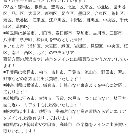
京・八王子方面にもおうかがいしています！
(23区：練馬区、板橋区、豊島区、北区、文京区、杉並区、世田谷
区、品川区、大田区、新宿区、足立区、墨田区、台東区、荒川区、
港区、渋谷区、江東区、江戸川区、中野区、目黒区、中央区、千代
田区、葛飾区)
■埼玉県は越谷市、川口市、春日部市、草加市、吉川市、三郷市、
八潮市、杉戸町、松伏町を中心とした東部、
さいたま市（浦和区、大宮区、緑区、岩槻区、見沼区、中央区、桜
区、南区、西区、北区）の中央エリア、
西部方面の所沢市や川越市をメインに出張買取におうかがいしてい
ます！
■千葉県は松戸市、柏市、市川市、千葉市、流山市、野田市、習志
野市などの各方面に出張買取いたします！
■神奈川県は横浜市、鎌倉市、川崎市など東京よりを中心に対応し
ております！
■茨城県は守谷市、古河市、五霞、水戸市、つくば市など、埼玉方
面に近いエリアを中心に出張いたします！
■栃木県は小山市、佐野市、宇都宮市など高速道路から近いエリア
をメインに出張買取りしております！
■群馬県は伊勢崎市や太田市、高崎市、邑楽郡をメインに出張買い
取りいたします！