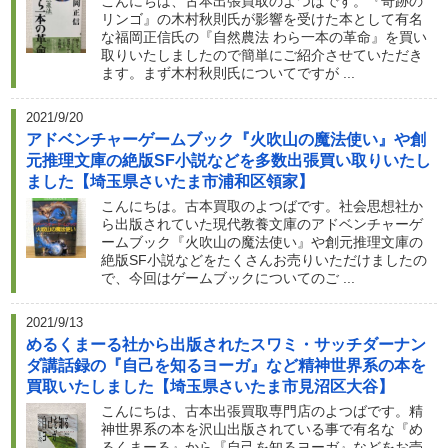
こんにちは、古本出張買取のよつばです。『奇跡の
リンゴ』の木村秋則氏が影響を受けた本として有名
な福岡正信氏の『自然農法 わら一本の革命』を買い
取りいたしましたので簡単にご紹介させていただき
ます。まず木村秋則氏についてですが ...
2021/9/20
アドベンチャーゲームブック『火吹山の魔法使い』や創
元推理文庫の絶版SF小説などを多数出張買い取りいたし
ました【埼玉県さいたま市浦和区領家】
こんにちは。古本買取のよつばです。社会思想社か
ら出版されていた現代教養文庫のアドベンチャーゲ
ームブック『火吹山の魔法使い』や創元推理文庫の
絶版SF小説などをたくさんお売りいただけましたの
で、今回はゲームブックについてのご ...
2021/9/13
めるくまーる社から出版されたスワミ・サッチダーナン
ダ講話録の『自己を知るヨーガ』など精神世界系の本を
買取いたしました【埼玉県さいたま市見沼区大谷】
こんにちは、古本出張買取専門店のよつばです。精
神世界系の本を沢山出版されている事で有名な『め
るくまーる』から『自己を知るヨーガ』などをお売