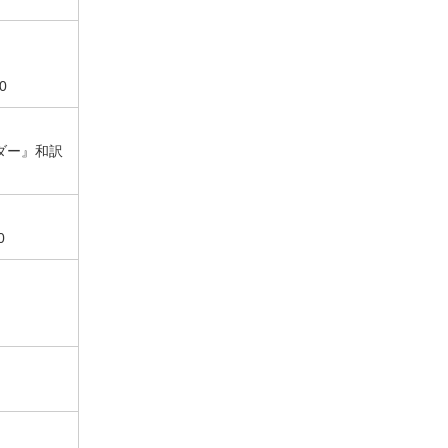
0
ダー』和訳
0