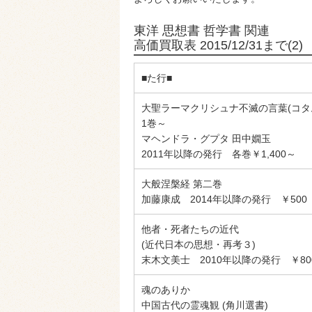
東洋 思想書 哲学書 関連
高価買取表 2015/12/31まで(2)
■た行■
大聖ラーマクリシュナ不滅の言葉(コタ
1巻～
マヘンドラ・グプタ 田中嫺玉
2011年以降の発行 各巻￥1,400～
大般涅槃経 第二巻
加藤康成 2014年以降の発行 ￥500
他者・死者たちの近代
(近代日本の思想・再考３)
末木文美士 2010年以降の発行 ￥80
魂のありか
中国古代の霊魂観 (角川選書)