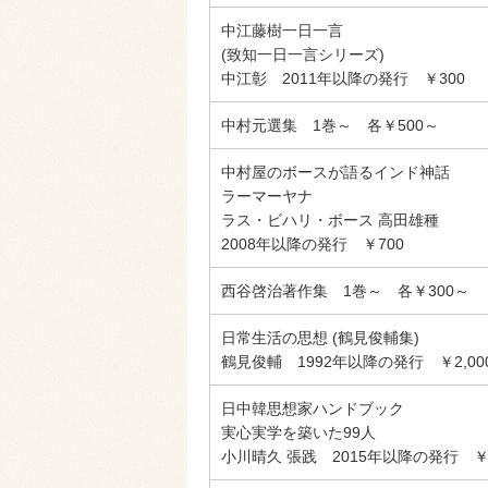
中江藤樹一日一言
(致知一日一言シリーズ)
中江彰 2011年以降の発行 ￥300
中村元選集 1巻～ 各￥500～
中村屋のボースが語るインド神話
ラーマーヤナ
ラス・ビハリ・ボース 高田雄種
2008年以降の発行 ￥700
西谷啓治著作集 1巻～ 各￥300～
日常生活の思想 (鶴見俊輔集)
鶴見俊輔 1992年以降の発行 ￥2,00
日中韓思想家ハンドブック
実心実学を築いた99人
小川晴久 張践 2015年以降の発行 ￥1