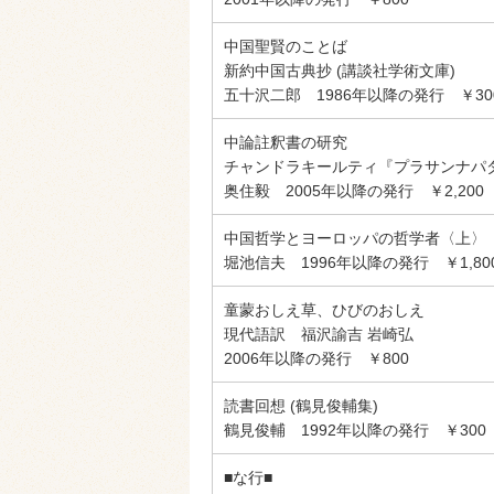
中国聖賢のことば
新約中国古典抄 (講談社学術文庫)
五十沢二郎 1986年以降の発行 ￥30
中論註釈書の研究
チャンドラキールティ『プラサンナパ
奥住毅 2005年以降の発行 ￥2,200
中国哲学とヨーロッパの哲学者〈上〉
堀池信夫 1996年以降の発行 ￥1,80
童蒙おしえ草、ひびのおしえ
現代語訳 福沢諭吉 岩崎弘
2006年以降の発行 ￥800
読書回想 (鶴見俊輔集)
鶴見俊輔 1992年以降の発行 ￥300
■な行■