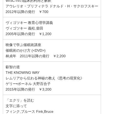
WISC-IVの臨床的利用と解釈
アウレリオ・プリフィテラ ドナルド・H・サクロフスキー
2012年以降の発行 ￥700
ヴィゴツキー 教育心理学講義
ヴィゴツキー 義松,柴田
2005年以降の発行 ￥1,200
映像で学ぶ催眠術講座
催眠術のかけ方 (<DVD>)
林貞年 2011年以降の発行 ￥2,200
叡智の道
THE KNOWING WAY
レムリアから伝わる神秘の教え《思考の現実化》
ゲリー•ボーネル 大野百合子
2015年以降の発行 ￥3,200
「エクリ」を読む
文字に添って
フィンク,ブルース Fink,Bruce