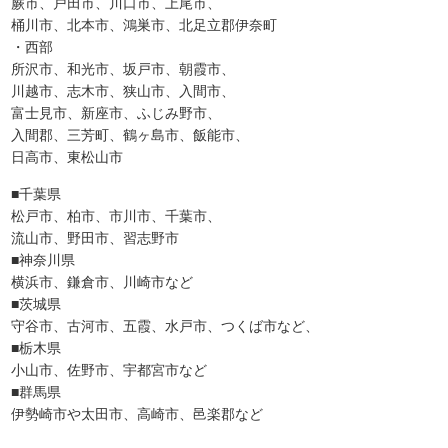
蕨市、戸田市、川口市、上尾市、
桶川市、北本市、鴻巣市、北足立郡伊奈町
・西部
所沢市、和光市、坂戸市、朝霞市、
川越市、志木市、狭山市、入間市、
富士見市、新座市、ふじみ野市、
入間郡、三芳町、鶴ヶ島市、飯能市、
日高市、東松山市
■千葉県
松戸市、柏市、市川市、千葉市、
流山市、野田市、習志野市
■神奈川県
横浜市、鎌倉市、川崎市など
■茨城県
守谷市、古河市、五霞、水戸市、つくば市など、
■栃木県
小山市、佐野市、宇都宮市など
■群馬県
伊勢崎市や太田市、高崎市、邑楽郡など