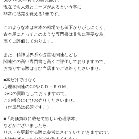
現在でも人気とニーズがあるという事に
非常に感銘を覚える1冊です。
このような本は古本の相場でも値下がりがしにくく、
古本屋にとってこのような専門書は非常に重要な為、
高くご評価しております。
また、精神世界系や占星術関連なども
関連性の高い専門書も高くご評価しておりますので、
お売りする際はぜひ当店までご連絡くださいませ。
■本だけではなく
心理学関連のCDやＣＤ－ＲＯＭ、
DVDの買取もしておりますので、
この機会にぜひお売りくださいませ。
（付属品は必須です。）
■「高価買取に載せて欲しい心理学本」
などがございましたら、
リストを更新する際に参考にさせていただきますので、
よければメールなどでお教えください。