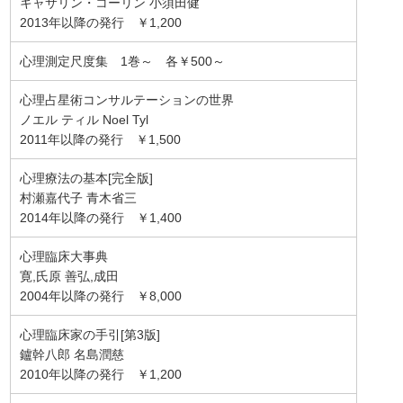
キャサリン・コーリン 小須田健
2013年以降の発行 ￥1,200
心理測定尺度集 1巻～ 各￥500～
心理占星術コンサルテーションの世界
ノエル ティル Noel Tyl
2011年以降の発行 ￥1,500
心理療法の基本[完全版]
村瀬嘉代子 青木省三
2014年以降の発行 ￥1,400
心理臨床大事典
寛,氏原 善弘,成田
2004年以降の発行 ￥8,000
心理臨床家の手引[第3版]
鑪幹八郎 名島潤慈
2010年以降の発行 ￥1,200