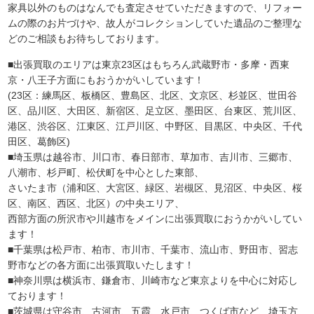
家具以外のものはなんでも査定させていただきますので、リフォー
ムの際のお片づけや、故人がコレクションしていた遺品のご整理な
どのご相談もお待ちしております。
■出張買取のエリアは東京23区はもちろん武蔵野市・多摩・西東
京・八王子方面にもおうかがいしています！
(23区：練馬区、板橋区、豊島区、北区、文京区、杉並区、世田谷
区、品川区、大田区、新宿区、足立区、墨田区、台東区、荒川区、
港区、渋谷区、江東区、江戸川区、中野区、目黒区、中央区、千代
田区、葛飾区)
■埼玉県は越谷市、川口市、春日部市、草加市、吉川市、三郷市、
八潮市、杉戸町、松伏町を中心とした東部、
さいたま市（浦和区、大宮区、緑区、岩槻区、見沼区、中央区、桜
区、南区、西区、北区）の中央エリア、
西部方面の所沢市や川越市をメインに出張買取におうかがいしてい
ます！
■千葉県は松戸市、柏市、市川市、千葉市、流山市、野田市、習志
野市などの各方面に出張買取いたします！
■神奈川県は横浜市、鎌倉市、川崎市など東京よりを中心に対応し
ております！
■茨城県は守谷市、古河市、五霞、水戸市、つくば市など、埼玉方