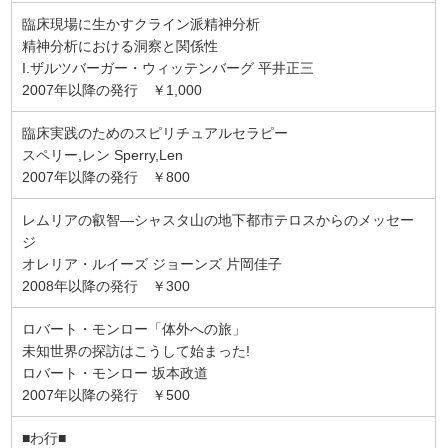
臨床現場に生かすクライン派精神分析
精神分析における洞察と関係性
I.ザルツバーガー・ウィッテンバーグ 平井正三
2007年以降の発行 ￥1,000
臨床実践のためのスピリチュアルセラピー
スペリー,レン Sperry,Len
2007年以降の発行 ￥800
レムリアの叡智―シャスタ山の地下都市テロスからのメッセー
ジ
オレリア・ルイーズ ジョーンズ 片岡佳子
2008年以降の発行 ￥300
ロバート・モンロー「体外への旅」
未知世界の探訪はこうして始まった!
ロバート・モンロー 坂本政道
2007年以降の発行 ￥500
■わ行■