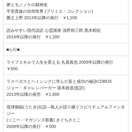
夢とモノノケの精神史
平安貴族の信仰世界 (プリミエ・コレクション)
勝之上野 2013年以降の発行 ￥1,200
読みやすい現代語訳 心霊講座 浅野和三郎 黒木昭征
2014年以降の発行 ￥1,200
■ら行■
ライフスキルで人生を変える 丸屋真也 2009年以降の発行
￥500
ラスベガスとヘミシンクに学んだ富と成功の秘訣CDBOX
ジョー・ギャレンバーガー 坂本政道(監訳)
2013年以降の発売 ￥1,800
琉球御嶽(うたき)伝説―島人が語り継ぐスピリチュアルファンタ
ジー
(ソニー・マガジンズ新書) きぐちさとこ
2008年以降の発行 ￥500