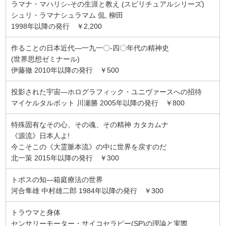
ラマナ・マハリシ-その生涯と教え (スピリチュアルシリーズ)
シュリ・ラマナシュラマム 侃, 柳田
1998年以降の発行 ￥2,200
作ることの日本近代―一九一〇‐四〇年代の精神史
(世界思想ゼミナール)
伊藤徹 2010年以降の発行 ￥500
投影された宇宙―ホログラフィック・ユニヴァースへの招待
マイケルタルボット 川瀬勝 2005年以降の発行 ￥800
特殊固有なその心、その魂、その精神 カタカムナ
《源流》日本人よ!
今こそこの《大霊脈本流》の中に世界を戻すのだ
北一策 2015年以降の発行 ￥300
トポスの知―箱庭療法の世界
河合隼雄 中村雄二郎 1984年以降の発行 ￥300
トラウマと身体
センサリーモーター・サイコセラピー(SP)の理論と実際