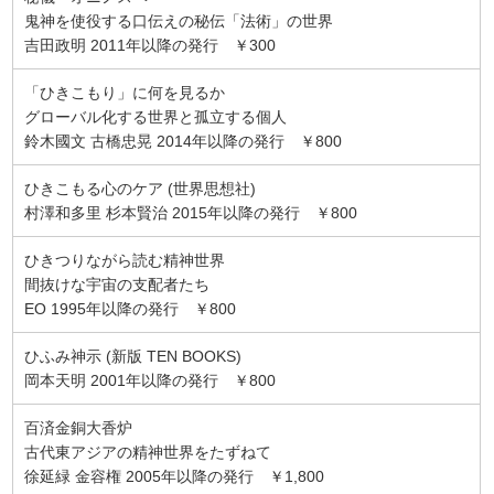
鬼神を使役する口伝えの秘伝「法術」の世界
吉田政明 2011年以降の発行 ￥300
「ひきこもり」に何を見るか
グローバル化する世界と孤立する個人
鈴木國文 古橋忠晃 2014年以降の発行 ￥800
ひきこもる心のケア (世界思想社)
村澤和多里 杉本賢治 2015年以降の発行 ￥800
ひきつりながら読む精神世界
間抜けな宇宙の支配者たち
EO 1995年以降の発行 ￥800
ひふみ神示 (新版 TEN BOOKS)
岡本天明 2001年以降の発行 ￥800
百済金銅大香炉
古代東アジアの精神世界をたずねて
徐延緑 金容権 2005年以降の発行 ￥1,800