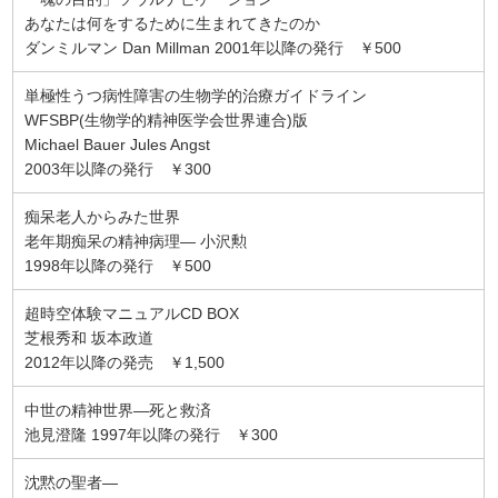
あなたは何をするために生まれてきたのか
ダンミルマン Dan Millman 2001年以降の発行 ￥500
単極性うつ病性障害の生物学的治療ガイドライン
WFSBP(生物学的精神医学会世界連合)版
Michael Bauer Jules Angst
2003年以降の発行 ￥300
痴呆老人からみた世界
老年期痴呆の精神病理― 小沢勲
1998年以降の発行 ￥500
超時空体験マニュアルCD BOX
芝根秀和 坂本政道
2012年以降の発売 ￥1,500
中世の精神世界―死と救済
池見澄隆 1997年以降の発行 ￥300
沈黙の聖者―