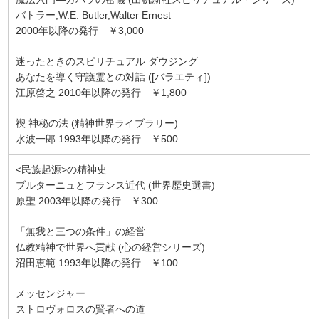
バトラー,W.E. Butler,Walter Ernest
2000年以降の発行 ￥3,000
迷ったときのスピリチュアル ダウジング
あなたを導く守護霊との対話 ([バラエティ])
江原啓之 2010年以降の発行 ￥1,800
禊 神秘の法 (精神世界ライブラリー)
水波一郎 1993年以降の発行 ￥500
<民族起源>の精神史
ブルターニュとフランス近代 (世界歴史選書)
原聖 2003年以降の発行 ￥300
「無我と三つの条件」の経営
仏教精神で世界へ貢献 (心の経営シリーズ)
沼田恵範 1993年以降の発行 ￥100
メッセンジャー
ストロヴォロスの賢者への道