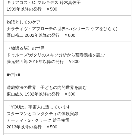
キリアコス・C. マルキデス 鈴木真佐子
1999年以降の発行 ￥500
物語としてのケア
ナラティヴ・アプローチの世界へ (シリーズ ケアをひらく)
野口裕二 2002年以降の発行 ￥800
〈物語る脳〉の世界
ドゥルーズ/ガタリのスキゾ分析から荒巻義雄を読む
藤元登四郎 2015年以降の発行 ￥800
■や行■
遊戯療法の世界―子どもの内的世界を読む
東山紘久 1982年以降の発行 ￥300
「YOUは」宇宙人に遭っています
スターマンとコンタクティの体験実録
アーディ・S・クラーク 益子祐司
2013年以降の発行 ￥500