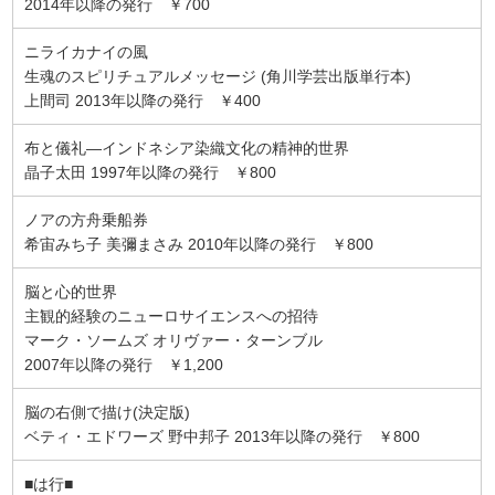
2014年以降の発行 ￥700
ニライカナイの風
生魂のスピリチュアルメッセージ (角川学芸出版単行本)
上間司 2013年以降の発行 ￥400
布と儀礼―インドネシア染織文化の精神的世界
晶子太田 1997年以降の発行 ￥800
ノアの方舟乗船券
希宙みち子 美彌まさみ 2010年以降の発行 ￥800
脳と心的世界
主観的経験のニューロサイエンスへの招待
マーク・ソームズ オリヴァー・ターンブル
2007年以降の発行 ￥1,200
脳の右側で描け(決定版)
ベティ・エドワーズ 野中邦子 2013年以降の発行 ￥800
■は行■