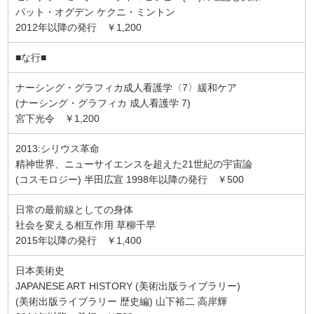
パット・オグデン ケクニ・ミントン
2012年以降の発行 ￥1,200
■な行■
ナーシング・グラフィカ成人看護学〈7〉緩和ケア
(ナーシング・グラフィカ 成人看護学 7)
宮下光令 ￥1,200
2013:シリウス革命
精神世界、ニューサイエンスを超えた21世紀の宇宙論
(コスモロジー) 半田広宣 1998年以降の発行 ￥500
日常の最前線としての身体
社会を変える相互作用 草柳千早
2015年以降の発行 ￥1,400
日本美術史
JAPANESE ART HISTORY (美術出版ライブラリー)
(美術出版ライブラリー 歴史編) 山下裕二 高岸輝