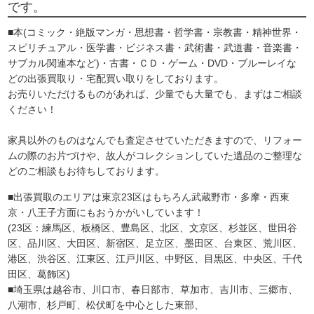
です。
■本(コミック・絶版マンガ・思想書・哲学書・宗教書・精神世界・
スピリチュアル・医学書・ビジネス書・武術書・武道書・音楽書・
サブカル関連本など)・古書・ＣＤ・ゲーム・DVD・ブルーレイな
どの出張買取り・宅配買い取りをしております。
お売りいただけるものがあれば、少量でも大量でも、まずはご相談
ください！
家具以外のものはなんでも査定させていただきますので、リフォー
ムの際のお片づけや、故人がコレクションしていた遺品のご整理な
どのご相談もお待ちしております。
■出張買取のエリアは東京23区はもちろん武蔵野市・多摩・西東
京・八王子方面にもおうかがいしています！
(23区：練馬区、板橋区、豊島区、北区、文京区、杉並区、世田谷
区、品川区、大田区、新宿区、足立区、墨田区、台東区、荒川区、
港区、渋谷区、江東区、江戸川区、中野区、目黒区、中央区、千代
田区、葛飾区)
■埼玉県は越谷市、川口市、春日部市、草加市、吉川市、三郷市、
八潮市、杉戸町、松伏町を中心とした東部、